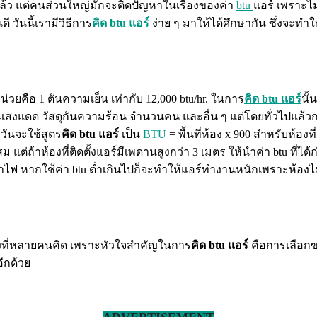
ใจแล้ว แต่คนส่วนใหญ่มักจะติดปัญหาในเรื่องของค่า
btu
แอร์ เพราะไม
 วันนี้เรามีวิธีการ
คิด
btu แอร์
ง่าย ๆ มาให้ได้ศึกษากัน ซึ่งจะทำให้
่วยคือ 1 ตันความเย็น เท่ากับ 12,000 btu/hr. ในการ
คิด
btu แอร์
นั้
งแดด วัสดุกันความร้อน จำนวนคน และอื่น ๆ แต่โดยทั่วไปแล้ว
วันจะใช้สูตร
คิด
btu แอร์
เป็น
BTU
= พื้นที่ห้อง x 900 สำหรับห้
มาะสม แต่ถ้าห้องที่ติดตั้งแอร์มีเพดานสูงกว่า 3 เมตร ให้นำค่า btu ท
าไฟ หากใช้ค่า btu ต่ำเกินไปก็จะทำให้แอร์ทำงานหนักเพราะห้องไม่เ
่างที่หลายคนคิด เพราะหัวใจสำคัญในการ
คิด btu แอร์
คือการเลือกข
ีกด้วย