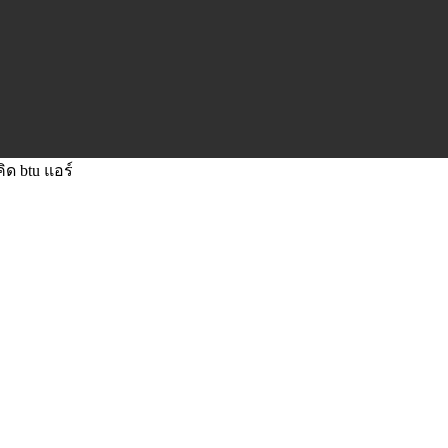
คิด btu แอร์