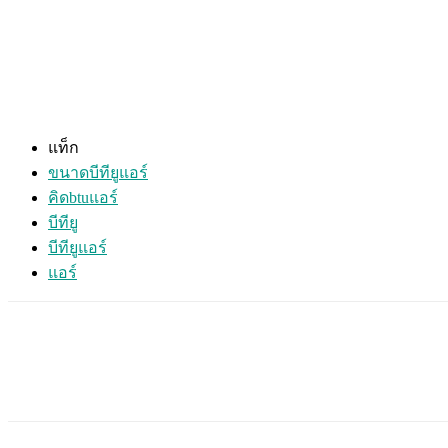
แท็ก
ขนาดบีทียูแอร์
คิดbtuแอร์
บีทียู
บีทียูแอร์
แอร์