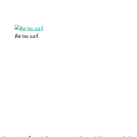
คิด btu แอร์